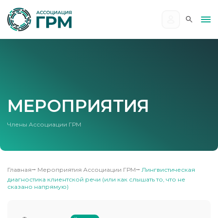
МЕРОПРИЯТИЯ
Члены Ассоциации ГРМ
Главная
⭢
Мероприятия Ассоциации ГРМ
⭢
Лингвистическая
диагностика клиентской речи (или как слышать то, что не
сказано напрямую)