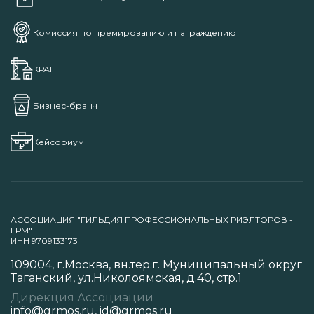
Комиссия по премированию и награждению
КРАН
Бизнес-бранч
Кейсориум
АССОЦИАЦИЯ "ГИЛЬДИЯ ПРОФЕССИОНАЛЬНЫХ РИЭЛТОРОВ -
ГРМ"
ИНН 9709133173
109004, г.Москва, вн.тер.г. Муниципальный округ
Таганский, ул.Николоямская, д.40, стр.1
Дирекция Ассоциации
info@grmos.ru
,
id@grmos.ru