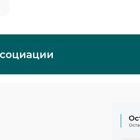
ссоциации
Ос
Оста