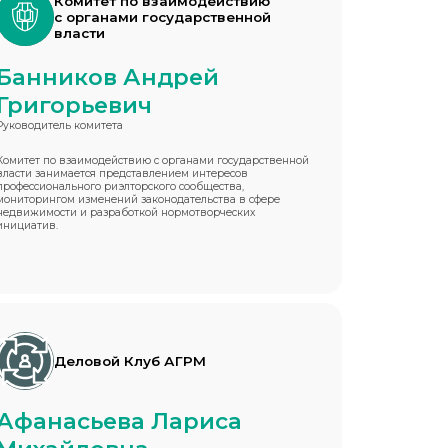
Комитет по взаимодействию
с органами государственной
власти
Банников Андрей
Григорьевич
Руководитель комитета
Комитет по взаимодействию с органами государственной
власти занимается представлением интересов
профессионального риэлторского сообщества,
мониторингом изменений законодательства в сфере
недвижимости и разработкой нормотворческих
инициатив.
Деловой Клуб АГРМ
Афанасьева Лариса