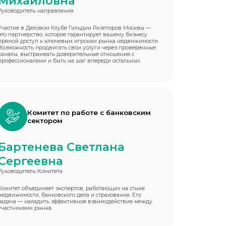
Михайловна
Руководитель направления
Участие в Деловом Клубе Гильдии Риэлторов Москвы —
это партнерство, которое гарантирует вашему бизнесу
прямой доступ к ключевым игрокам рынка недвижимости.
Возможность продвигать свои услуги через проверенные
каналы, выстраивать доверительные отношения с
профессионалами и быть на шаг впереди остальных.
Комитет по работе с банковским
сектором
Бартенева Светлана
Сергеевна
Руководитель Комитета
Комитет объединяет экспертов, работающих на стыке
недвижимости, банковского дела и страхования. Его
задача — наладить эффективное взаимодействие между
участниками рынка.