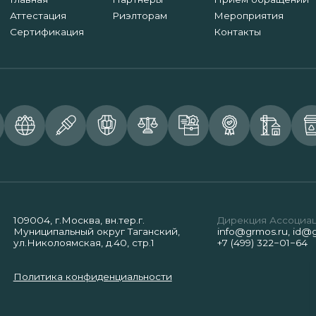
Аттестация
Риэлторам
Мероприятия
Сертификация
Контакты
109004, г.Москва, вн.тер.г.
Дирекция Ассоциа
Муниципальный округ Таганский,
info@grmos.ru
,
id@g
ул.Николоямская, д.40, стр.1
+7 (499) 322−01−64
Политика конфиденциальности