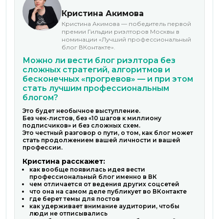
Кристина Акимова
Кристина Акимова — победитель первой
премии Гильдии риэлторов Москвы в
номинации «Лучший профессиональный
блог ВКонтакте».
Можно ли вести блог риэлтора без
сложных стратегий, алгоритмов и
бесконечных «прогревов» — и при этом
стать лучшим профессиональным
блогом?
Это будет необычное выступление.
Без чек-листов, без «10 шагов к миллиону
подписчиков» и без сложных схем.
Это честный разговор о пути, о том, как блог может
стать продолжением вашей личности и вашей
профессии.
Кристина расскажет:
как вообще появилась идея вести
профессиональный блог именно в ВК
чем отличается от ведения других соцсетей
что она на самом деле публикует во ВКонтакте
где берет темы для постов
как удерживает внимание аудитории, чтобы
люди не отписывались