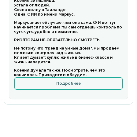
Ксения айтишница.
Устала от людей.
Сняла виллу в Таиланде.
Одна. С ИИ по имени Маркус.
Маркус знает её лучше, чем она сама. 😉 И вот тут
начинается проблема: ты сам отдаёшь контроль по
чуть-чуть, удобно и незаметно.
РИЭЛТОРАМ
НЕ ОБЯЗАТЕЛЬНО
СМОТРЕТЬ
Не потому что "тренд на умные дома", мы продаём
иллюзию контроля над жизнью.
Клиент думает: куплю жильё в бизнес-классе и
жизнь наладится.
Ксения думала так же. Посмотрите, чем это
кончилось. Приходите и обсудим.
Подробнее