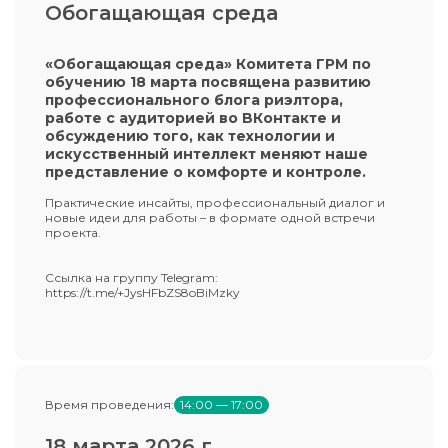
Обогащающая среда
«Обогащающая среда» Комитета ГРМ по
обучению 18 марта посвящена развитию
профессионального блога риэлтора,
работе с аудиторией во ВКонтакте и
обсуждению того, как технологии и
искусственный интеллект меняют наше
представление о комфорте и контроле.
Практические инсайты, профессиональный диалог и
новые идеи для работы – в формате одной встречи
проекта.
Ссылка на группу Telegram:
https://t.me/+JysHFbZS8oBiMzky
Время проведения:
14:00 — 17:00
18 марта 2026 г.