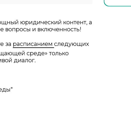
ощный юридический контент, а
ые вопросы и включенность!
те за
расписанием
следующих
ащающей среде» только
ивой диалог.
еды"