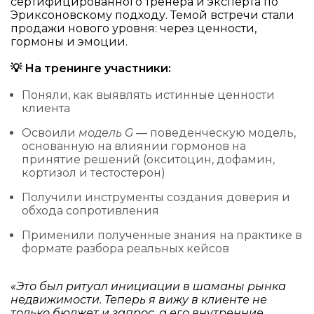
сертифицированного тренера и эксперта по
Эриксоновскому подходу. Темой встречи стали
продажи нового уровня: через ценности,
гормоны и эмоции.
💡 На тренинге участники:
Поняли, как выявлять истинные ценности
клиента
Освоили
модель G
— поведенческую модель,
основанную на влиянии гормонов на
принятие решений (окситоцин, дофамин,
кортизол и тестостерон)
Получили инструменты создания доверия и
обхода сопротивления
Применили полученные знания на практике в
формате разбора реальных кейсов
«Это был ритуал инициации в шаманы рынка
недвижимости. Теперь я вижу в клиенте не
только бюджет и запрос, а его внутренние