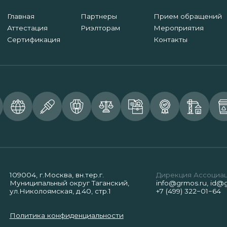
Главная
Партнеры
Прием обращений
Аттестация
Риэлторам
Мероприятия
Сертификация
Контакты
109004, г.Москва, вн.тер.г.
Дирекция Ассоциа
Муниципальный округ Таганский,
info@grmos.ru
,
id@g
ул.Николоямская, д.40, стр.1
+7 (499) 322−01−64
Политика конфиденциальности