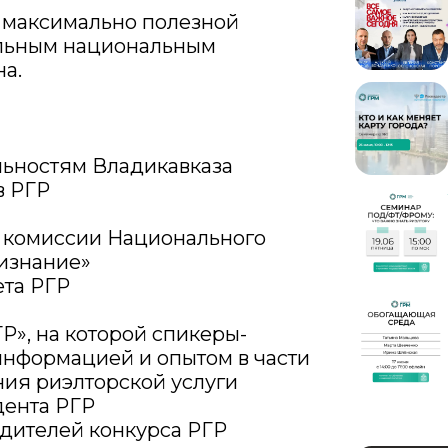
 максимально полезной
альным национальным
а.
льностям Владикавказа
в РГР
 комиссии Национального
изнание»
ета РГР
Р», на которой спикеры-
информацией и опытом в части
ия риэлторской услуги
дента РГР
дителей конкурса РГР