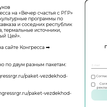
уков
сса на «Вечер счастья с РГР»
культурные программы по
авказа и соседних республик
в, термальные источники,
ый Цей».
а сайте Конгресса ➡
но по двум разным пакетам:
ressrgr.ru/paket-vezdekhod-
Согла
Сог
рекла
ngressrgr.ru/paket-vezdekhod-