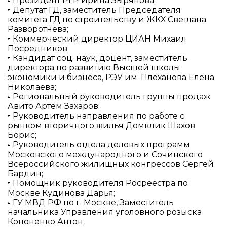
▫ Президент РГР Ирина Зырянова;
▫ Депутат ГД, заместитель Председателя
комитета ГД по строительству и ЖКХ Светлана
Разворотнева;
▫ Коммерческий директор ЦИАН Михаил
Посредников;
▫ Кандидат соц. наук, доцент, заместитель
директора по развитию Высшей школы
экономики и бизнеса, РЭУ им. Плеханова Елена
Николаева;
▫ Региональный руководитель группы продаж
Авито Артем Захаров;
▫ Руководитель направления по работе с
рынком вторичного жилья Домклик Шахов
Борис;
▫ Руководитель отдела деловых программ
Московского международного и Сочинского
Всероссийского жилищных конгрессов Сергей
Бардин;
▫ Помощник руководителя Росреестра по
Москве Кудинова Дарья;
▫ ГУ МВД РФ по г. Москве, Заместитель
начальника Управления уголовного розыска
Кононенко Антон;