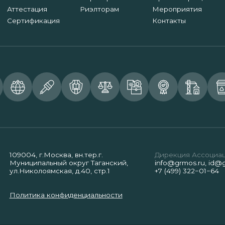
Аттестация
Риэлторам
Мероприятия
Сертификация
Контакты
109004, г.Москва, вн.тер.г.
Дирекция Ассоциа
Муниципальный округ Таганский,
info@grmos.ru
,
id@g
ул.Николоямская, д.40, стр.1
+7 (499) 322−01−64
Политика конфиденциальности