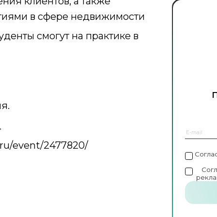
ния клиентов, а также
гиями в сфере недвижимости
денты смогут на практике в
я.

ru/event/2477820/
Согла
Сог
рекла