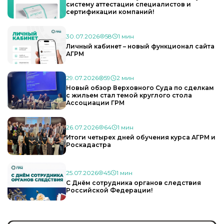
систему аттестации специалистов и
сертификации компаний!
30.07.2026
58
1 мин
Личный кабинет – новый функционал сайта
АГРМ
29.07.2026
59
2 мин
Новый обзор Верховного Суда по сделкам
с жильем стал темой круглого стола
Ассоциации ГРМ
26.07.2026
64
1 мин
Итоги четырех дней обучения курса АГРМ и
Роскадастра
25.07.2026
45
1 мин
С Днём сотрудника органов следствия
Российской Федерации!