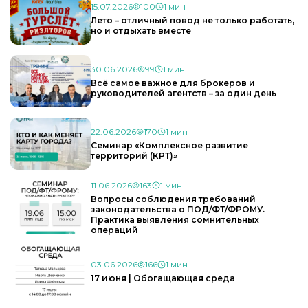
15.07.2026
100
1 мин
Лето – отличный повод не только работать,
но и отдыхать вместе
30.06.2026
99
1 мин
Всё самое важное для брокеров и
руководителей агентств – за один день
22.06.2026
170
1 мин
Семинар «Комплексное развитие
территорий (КРТ)»
11.06.2026
163
1 мин
Вопросы соблюдения требований
законодательства о ПОД/ФТ/ФРОМУ.
Практика выявления сомнительных
операций
03.06.2026
166
1 мин
17 июня | Обогащающая среда