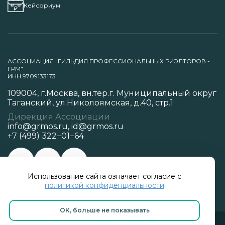
Кейсориум
АССОЦИАЦИЯ "ГИЛЬДИЯ ПРОФЕССИОНАЛЬНЫХ РИЭЛТОРОВ -
ГРМ"
ИНН 9709133173
109004, г.Москва, вн.тер.г. Муниципальный округ
Таганский, ул.Николоямская, д.40, стр.1
Дирекция Ассоциации
info@grmos.ru
,
id@grmos.ru
+7 (499) 322−01−64
Использование сайта означает согласие с
Политика конфиденциальности
политикой конфиденциальности
ОК, больше не показывать