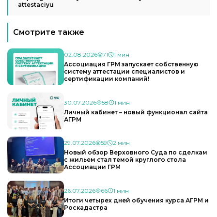
attestaciyu
Смотрите также
02.08.2026
71
1 мин
Ассоциация ГРМ запускает собственную
систему аттестации специалистов и
сертификации компаний!
30.07.2026
58
1 мин
Личный кабинет – новый функционал сайта
АГРМ
29.07.2026
59
2 мин
Новый обзор Верховного Суда по сделкам
с жильем стал темой круглого стола
Ассоциации ГРМ
26.07.2026
66
1 мин
Итоги четырех дней обучения курса АГРМ и
Роскадастра