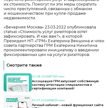
их стоимость. Помогут ли эти меры сократить
число преступлений, связанных с обманом
и мошенничеством при купле-продаже
недвижимости.
«Вечерняя Москва» 23.03.2022 опубликовала
статью «
Стоимость услуг риелторов хотят
зафиксировать. И как вам?
», в которой
Президент НП «ГРМ» Екатерина Векшина и член
совета партнёрства ГРМ Екатерина Никитина
прокомментировали инициативу о введении
фиксированных цен на услуги риэлторов.
Смотрите также
02.08.2026
71
1 мин
Ассоциация ГРМ запускает собственную
систему аттестации специалистов и
сертификации компаний!
30.07.2026
58
1 мин
Личный кабинет – новый функционал сайта