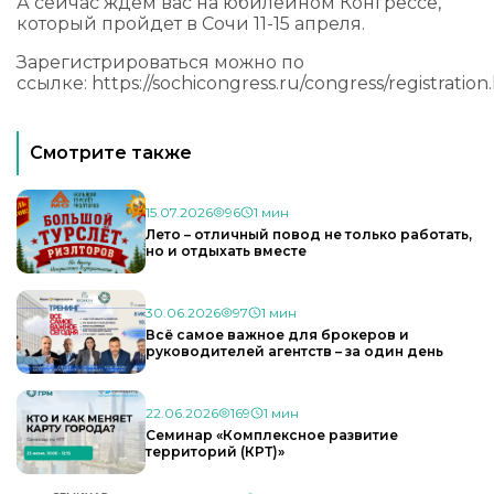
А сейчас ждем вас на юбилейном Конгрессе,
который пройдет в Сочи 11-15 апреля.
Зарегистрироваться можно по
ссылке:
https://sochicongress.ru/congress/registration
Смотрите также
15.07.2026
96
1 мин
Лето – отличный повод не только работать,
но и отдыхать вместе
30.06.2026
97
1 мин
Всё самое важное для брокеров и
руководителей агентств – за один день
22.06.2026
169
1 мин
Семинар «Комплексное развитие
территорий (КРТ)»