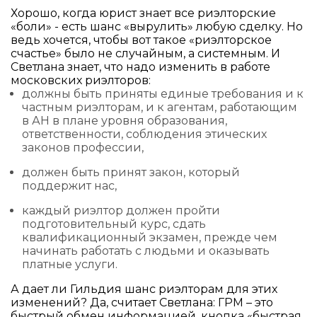
Хорошо, когда юрист знает все риэлторские
«боли» - есть шанс «вырулить» любую сделку. Но
ведь хочется, чтобы вот такое «риэлторское
счастье» было не случайным, а системным. И
Светлана знает, что надо изменить в работе
московских риэлторов:
должны быть приняты единые требования и к
частным риэлторам, и к агентам, работающим
в АН в плане уровня образования,
ответственности, соблюдения этических
законов профессии,
должен быть принят закон, который
поддержит нас,
каждый риэлтор должен пройти
подготовительный курс, сдать
квалификационный экзамен, прежде чем
начинать работать с людьми и оказывать
платные услуги.
А дает ли Гильдия шанс риэлторам для этих
изменений? Да, считает Светлана: ГРМ – это
быстрый обмен информацией, кнопка «быстрая