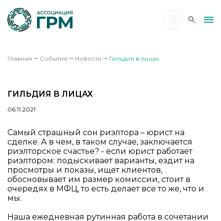
Главная
⭢
События
⭢
Новости
⭢
Гильдия в лицах
ГИЛЬДИЯ В ЛИЦАХ
06.11.2021
Самый страшный сон риэлтора – юрист на
сделке. А в чем, в таком случае, заключается
риэлторское счастье? - если юрист работает
риэлтором: подыскивает варианты, ездит на
просмотры и показы, ищет клиентов,
обосновывает им размер комиссии, стоит в
очередях в МФЦ, то есть делает все то же, что и
мы.
Наша ежедневная рутинная работа в сочетании