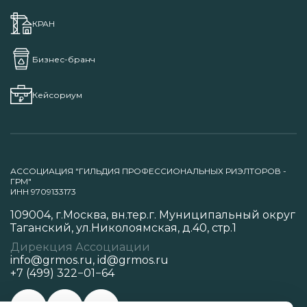
КРАН
Бизнес-бранч
Кейсориум
АССОЦИАЦИЯ "ГИЛЬДИЯ ПРОФЕССИОНАЛЬНЫХ РИЭЛТОРОВ -
ГРМ"
ИНН 9709133173
109004, г.Москва, вн.тер.г. Муниципальный округ
Таганский, ул.Николоямская, д.40, стр.1
Дирекция Ассоциации
info@grmos.ru
,
id@grmos.ru
+7 (499) 322−01−64