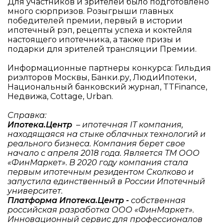
Для участников и зрителей было подготовлено
много сюрпризов. Розыгрыши главных
победителей премии, первый в истории
ипотечный рэп, рецепты успеха и коктейля
настоящего ипотечника, а также призы и
подарки для зрителей трансляции Премии.
Информационные партнеры конкурса: Гильдия
риэлторов Москвы, Банки.ру, ЛюдиИпотеки,
Национальный банковский журнал, TTFinance,
Недвижа, Cottage, Urban.
Справка:
Ипотека.Центр
– ипотечная IT компания,
находящаяся на стыке облачных технологий и
реального бизнеса. Компания берет свое
начало с апреля 2018 года. Является ТМ ООО
«ФинМаркет». В 2020 году компания стала
первым ипотечным резидентом Сколково и
запустила единственный в России Ипотечный
университет.
Платформа Ипотека.Центр -
собственная
российская разработка ООО «ФинМаркет».
Инновационный сервис для профессионалов