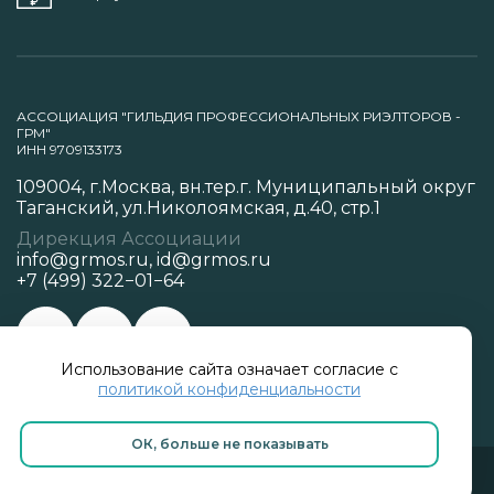
АССОЦИАЦИЯ "ГИЛЬДИЯ ПРОФЕССИОНАЛЬНЫХ РИЭЛТОРОВ -
ГРМ"
ИНН 9709133173
109004, г.Москва, вн.тер.г. Муниципальный округ
Таганский, ул.Николоямская, д.40, стр.1
Дирекция Ассоциации
info@grmos.ru
,
id@grmos.ru
+7 (499) 322−01−64
Использование сайта означает согласие с
Политика конфиденциальности
политикой конфиденциальности
ОК, больше не показывать
Разработано в