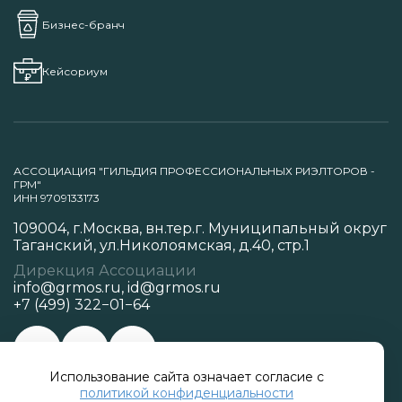
Бизнес-бранч
Кейсориум
АССОЦИАЦИЯ "ГИЛЬДИЯ ПРОФЕССИОНАЛЬНЫХ РИЭЛТОРОВ -
ГРМ"
ИНН 9709133173
109004, г.Москва, вн.тер.г. Муниципальный округ
Таганский, ул.Николоямская, д.40, стр.1
Дирекция Ассоциации
info@grmos.ru
,
id@grmos.ru
+7 (499) 322−01−64
Использование сайта означает согласие с
Политика конфиденциальности
политикой конфиденциальности