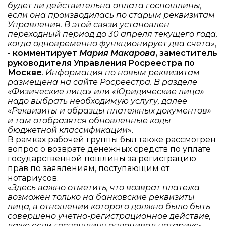
будет ли действительна оплата госпошлины,
если она производилась по старым реквизитам
Управления. В этой связи установлен
переходный период до 30 апреля текущего года,
когда одновременно функционирует два счета
»,
-
комментирует
Мария Макарова
, заместитель
руководителя Управления Росреестра по
Москве
.
Информация по новым реквизитам
размещена на сайте Росреестра. В разделе
«Физические лица» или «Юридические лица»
надо выбрать необходимую услугу, далее
«Реквизиты и образцы платежных документов»
и там отобразятся обновленные коды
бюджетной классификации
».
В рамках рабочей группы был также рассмотрен
вопрос о возврате денежных средств по уплате
государственной пошлины за регистрацию
прав по заявлениям, поступающим от
нотариусов.
«
Здесь важно отметить, что возврат платежа
возможен только на банковские реквизиты
лица, в отношении которого должно было быть
совершено учетно-регистрационное действие,
даже если госпошлину оплачивал нотариус
»,