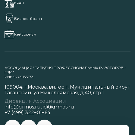
КРАН
Бизнес-бранч
Кейсориум
АССОЦИАЦИЯ "ГИЛЬДИЯ ПРОФЕССИОНАЛЬНЫХ РИЭЛТОРОВ -
ГРМ"
ИНН 9709133173
109004, г.Москва, вн.тер.г. Муниципальный округ
Таганский, ул.Николоямская, д.40, стр.1
Дирекция Ассоциации
info@grmos.ru
,
id@grmos.ru
+7 (499) 322−01−64