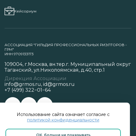
Кейсориум
АССОЦИАЦИЯ "ГИЛЬДИЯ ПРОФЕССИОНАЛЬНЫХ РИЭЛТОРОВ -
ГРМ"
ИНН 9709133173
109004, г.Москва, вн.тер.г. Муниципальный округ
Таганский, ул.Николоямская, д.40, стр.1
Дирекция Ассоциации
info@grmos.ru
,
id@grmos.ru
+7 (499) 322−01−64
Использование сайта означает согласие с
Политика конфиденциальности
политикой конфиденциальности
ОК, больше не показывать