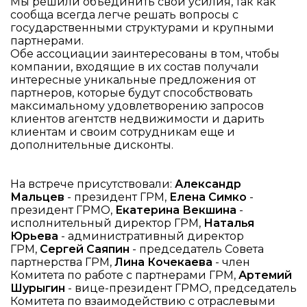
Мы решили объединить свои усилия, так как
сообща всегда легче решать вопросы с
государственными структурами и крупными
партнерами.
Обе ассоциации заинтересованы в том, чтобы
компании, входящие в их состав получали
интересные уникальные предложения от
партнеров, которые будут способствовать
максимальному удовлетворению запросов
клиентов агентств недвижимости и дарить
клиентам и своим сотрудникам еще и
дополнительные дисконты.
На встрече присутствовали:
Александр
Мальцев
- президент ГРМ,
Елена Симко
-
президент ГРМО,
Екатерина Векшина
-
исполнительный директор ГРМ,
Наталья
Юрьева
- административный директор
ГРМ,
Сергей Саяпин
- председатель Совета
партнерства ГРМ,
Лина Кочекаева
- член
Комитета по работе с партнерами ГРМ,
Артемий
Шурыгин
- вице-президент ГРМО, председатель
Комитета по взаимодействию с отраслевыми