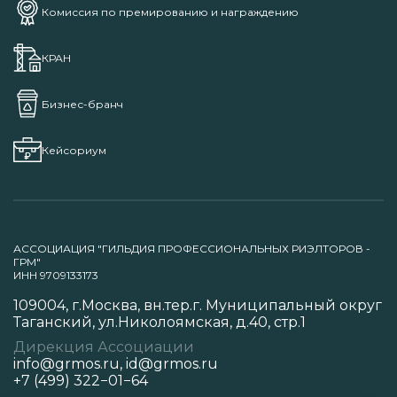
Комиссия по премированию и награждению
КРАН
Бизнес-бранч
Кейсориум
АССОЦИАЦИЯ "ГИЛЬДИЯ ПРОФЕССИОНАЛЬНЫХ РИЭЛТОРОВ -
ГРМ"
ИНН 9709133173
109004, г.Москва, вн.тер.г. Муниципальный округ
Таганский, ул.Николоямская, д.40, стр.1
Дирекция Ассоциации
info@grmos.ru
,
id@grmos.ru
+7 (499) 322−01−64