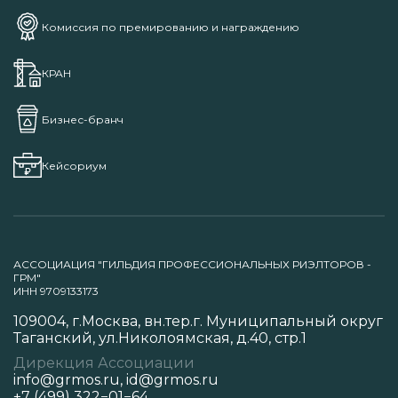
Комиссия по премированию и награждению
КРАН
Бизнес-бранч
Кейсориум
АССОЦИАЦИЯ "ГИЛЬДИЯ ПРОФЕССИОНАЛЬНЫХ РИЭЛТОРОВ -
ГРМ"
ИНН 9709133173
109004, г.Москва, вн.тер.г. Муниципальный округ
Таганский, ул.Николоямская, д.40, стр.1
Дирекция Ассоциации
info@grmos.ru
,
id@grmos.ru
+7 (499) 322−01−64