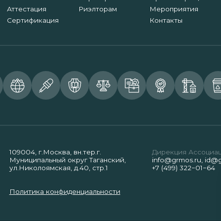
Аттестация
Риэлторам
Мероприятия
Сертификация
Контакты
109004, г.Москва, вн.тер.г.
Дирекция Ассоциа
Муниципальный округ Таганский,
info@grmos.ru
,
id@g
ул.Николоямская, д.40, стр.1
+7 (499) 322−01−64
Политика конфиденциальности