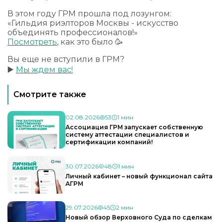
В этом году ГРМ прошла под лозунгом:
«Гильдия риэлторов Москвы - искусство
объединять профессионалов!»
Посмотреть
, как это было 🥳
Вы еще не вступили в ГРМ?
▶️
Мы ждем вас!
Смотрите также
02.08.2026
53
1 мин
Ассоциация ГРМ запускает собственную
систему аттестации специалистов и
сертификации компаний!
30.07.2026
48
1 мин
Личный кабинет – новый функционал сайта
АГРМ
29.07.2026
45
2 мин
Новый обзор Верховного Суда по сделкам