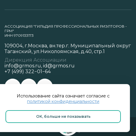
АССОЦИАЦИЯ "ГИЛЬДИЯ ПРОФЕССИОНАЛЬНЫХ РИЭЛТОРОВ -
ГРМ"
ИНН 9709133173
109004, г.Москва, вн.тер.г. Муниципальный округ
Таганский, ул.Николоямская, д.40, стр.1
Дирекция Ассоциации
info@grmos.ru
,
id@grmos.ru
+7 (499) 322−01−64
Использование сайта означает согласие с
Политика конфиденциальности
политикой конфиденциальности
ОК, больше не показывать
Разработано в