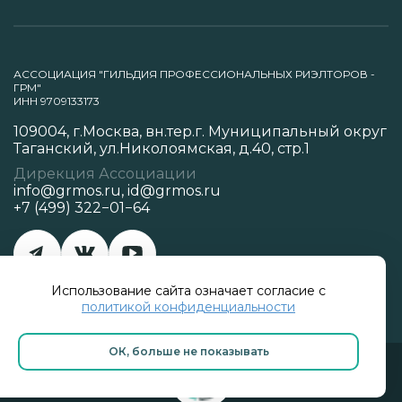
АССОЦИАЦИЯ "ГИЛЬДИЯ ПРОФЕССИОНАЛЬНЫХ РИЭЛТОРОВ -
ГРМ"
ИНН 9709133173
109004, г.Москва, вн.тер.г. Муниципальный округ
Таганский, ул.Николоямская, д.40, стр.1
Дирекция Ассоциации
info@grmos.ru
,
id@grmos.ru
+7 (499) 322−01−64
Использование сайта означает согласие с
Политика конфиденциальности
политикой конфиденциальности
ОК, больше не показывать
Разработано в