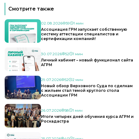
Смотрите также
02.08.2026
59
1 мин
Ассоциация ГРМ запускает собственную
систему аттестации специалистов и
сертификации компаний!
30.07.2026
52
1 мин
Личный кабинет – новый функционал сайта
АГРМ
29.07.2026
52
2 мин
Новый обзор Верховного Суда по сделкам
с жильем стал темой круглого стола
Ассоциации ГРМ
26.07.2026
58
1 мин
Итоги четырех дней обучения курса АГРМ и
Роскадастра
25.07.2026
40
1 мин