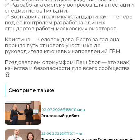
✅ Разработала систему вопросов для аттестации
специалистов Гильдии.
✅ Возглавила практику «Стандартика» — теперь
под её контролем разработка единых
стандартов работы московских риэлторов.
Кристина — человек дела. Всего за год она
прошла путь от нового участника до
руководителя ключевых направлений ГРМ.
Поздравляем с триумфом! Ваш блог — это знак
качества и безопасности для всего сообщества
🏆
Смотрите также
02.07.2026
158
1 мин
Эталонный дебют
25.06.2026
117
1 мин
Телеграм-канал Светланы Гоненко признан