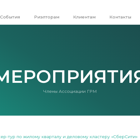
События
Риэлторам
Клиентам
Контакты
МЕРОПРИЯТИ
Члены Ассоциации ГРМ
ер-тур по жилому кварталу и деловому кластеру «СберСити»