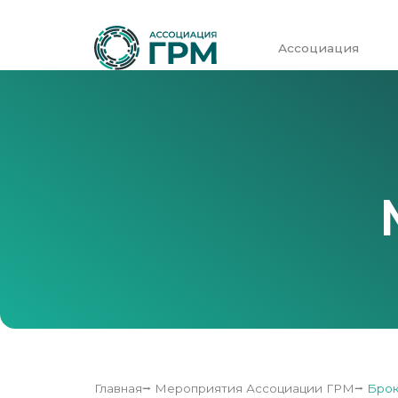
Ассоциация
Главная
⭢
Мероприятия Ассоциации ГРМ
⭢
Брок