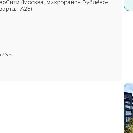
ерСити (Москва, микрорайон Рублёво-
вартал А28)
0 96