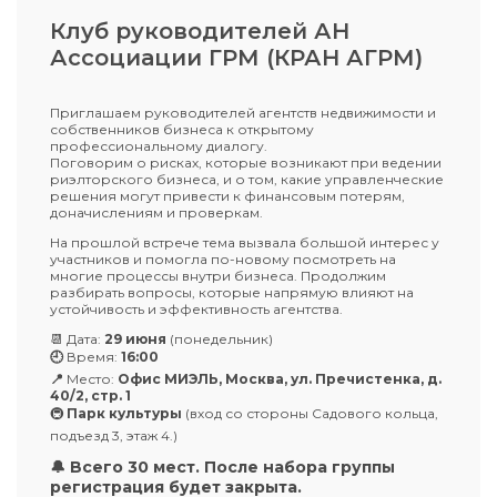
Клуб руководителей АН
Ассоциации ГРМ (КРАН АГРМ)
Приглашаем руководителей агентств недвижимости и
собственников бизнеса к открытому
профессиональному диалогу.
Поговорим о рисках, которые возникают при ведении
риэлторского бизнеса, и о том, какие управленческие
решения могут привести к финансовым потерям,
доначислениям и проверкам.
На прошлой встрече тема вызвала большой интерес у
участников и помогла по-новому посмотреть на
многие процессы внутри бизнеса. Продолжим
разбирать вопросы, которые напрямую влияют на
устойчивость и эффективность агентства.
📆 Дата:
29 июня
(понедельник)
🕘
Время:
16:00
📍
Место:
Офис МИЭЛЬ, Москва, ул. Пречистенка, д.
40/2, стр. 1
🚇
Парк культуры
(вход со стороны Садового кольца,
подъезд 3, этаж 4.)
🔔 Всего 30 мест. После набора группы
регистрация будет закрыта.