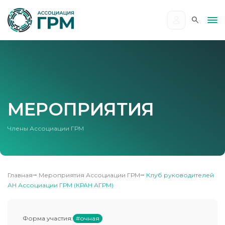
МЕРОПРИЯТИЯ
Члены Ассоциации ГРМ
Главная
⭢
Мероприятия Ассоциации ГРМ
⭢
Клуб руководителей
АН Ассоциации ГРМ (КРАН АГРМ)
Форма участия:
#очная