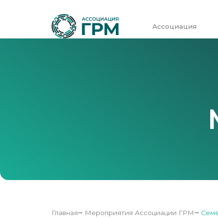
Ассоциация
Главная
⭢
Мероприятия Ассоциации ГРМ
⭢
Семе