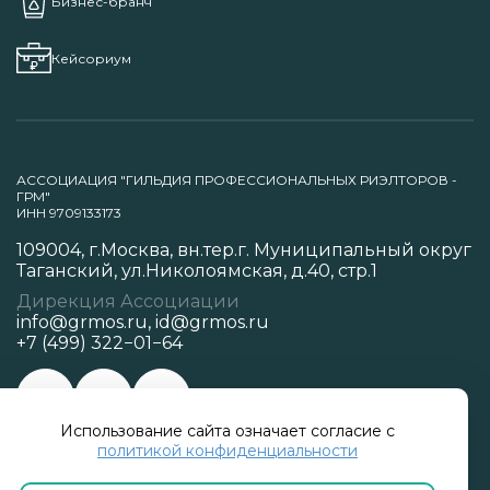
Бизнес-бранч
Кейсориум
АССОЦИАЦИЯ "ГИЛЬДИЯ ПРОФЕССИОНАЛЬНЫХ РИЭЛТОРОВ -
ГРМ"
ИНН 9709133173
109004, г.Москва, вн.тер.г. Муниципальный округ
Таганский, ул.Николоямская, д.40, стр.1
Дирекция Ассоциации
info@grmos.ru
,
id@grmos.ru
+7 (499) 322−01−64
Использование сайта означает согласие с
Политика конфиденциальности
политикой конфиденциальности