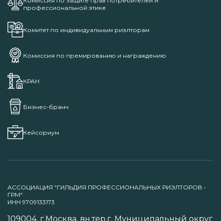
Комиссия по защите прав потребителей и
профессиональной этике
Комитет по индивидуальным риэлторам
Комиссия по премированию и награждению
КРАН
Бизнес-бранч
Кейсориум
АССОЦИАЦИЯ "ГИЛЬДИЯ ПРОФЕССИОНАЛЬНЫХ РИЭЛТОРОВ -
ГРМ"
ИНН 9709133173
109004, г.Москва, вн.тер.г. Муниципальный округ