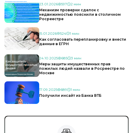
23.01.2026
597
2 мин
Механизм проверки сделок с
недвижимостью пояснили в столичном
Росреестре
15.01.2026
524
1 мин
Как согласовать перепланировку и внести
данные в ЕГРН
24.10.2025
685
3 мин
Меры защиты имущественных прав
пожилых людей назвали в Росреестре по
Москве
17.09.2025
689
1 мин
Получили инсайт из Банка ВТБ