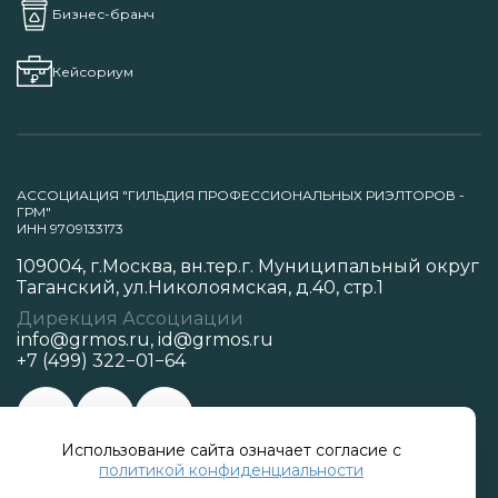
Бизнес-бранч
Кейсориум
АССОЦИАЦИЯ "ГИЛЬДИЯ ПРОФЕССИОНАЛЬНЫХ РИЭЛТОРОВ -
ГРМ"
ИНН 9709133173
109004, г.Москва, вн.тер.г. Муниципальный округ
Таганский, ул.Николоямская, д.40, стр.1
Дирекция Ассоциации
info@grmos.ru
,
id@grmos.ru
+7 (499) 322−01−64
Использование сайта означает согласие с
Политика конфиденциальности
политикой конфиденциальности