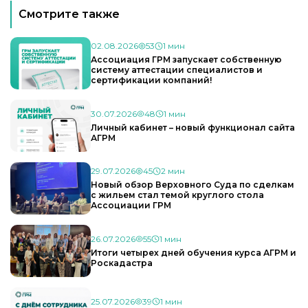
Смотрите также
02.08.2026
53
1 мин
Ассоциация ГРМ запускает собственную
систему аттестации специалистов и
сертификации компаний!
30.07.2026
48
1 мин
Личный кабинет – новый функционал сайта
АГРМ
29.07.2026
45
2 мин
Новый обзор Верховного Суда по сделкам
с жильем стал темой круглого стола
Ассоциации ГРМ
26.07.2026
55
1 мин
Итоги четырех дней обучения курса АГРМ и
Роскадастра
25.07.2026
39
1 мин