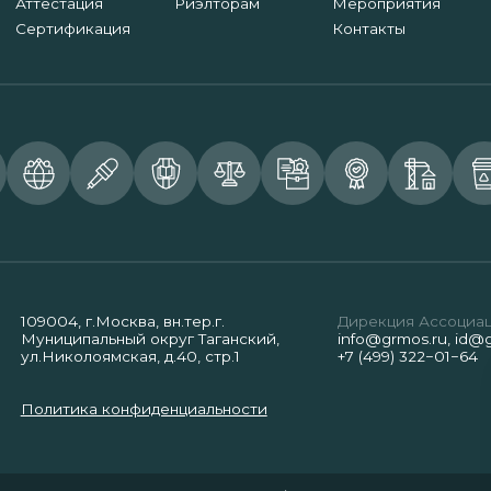
Аттестация
Риэлторам
Мероприятия
Сертификация
Контакты
109004, г.Москва, вн.тер.г.
Дирекция Ассоциа
Муниципальный округ Таганский,
info@grmos.ru
,
id@g
ул.Николоямская, д.40, стр.1
+7 (499) 322−01−64
Политика конфиденциальности