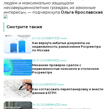
людям и максимально защищали
несовершеннолетних граждан, их законные
интересы»,
— подчеркнула
Ольга Ярославская
.
Смотрите также
24.02.2026
373
1 мин
Как вернуть забытые документы на
недвижимость: разъяснения Росреестра
по Москве
23.01.2026
596
2 мин
Механизм проверки сделок с
недвижимостью пояснили в столичном
Росреестре
15.01.2026
519
1 мин
Как согласовать перепланировку и внести
данные в ЕГРН
24.10.2025
684
3 мин