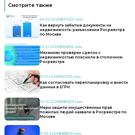
Смотрите также
24.02.2026
374
1 мин
Как вернуть забытые документы на
недвижимость: разъяснения Росреестра
по Москве
23.01.2026
596
2 мин
Механизм проверки сделок с
недвижимостью пояснили в столичном
Росреестре
15.01.2026
520
1 мин
Как согласовать перепланировку и внести
данные в ЕГРН
24.10.2025
685
3 мин
Меры защиты имущественных прав
пожилых людей назвали в Росреестре по
Москве
17.09.2025
688
1 мин