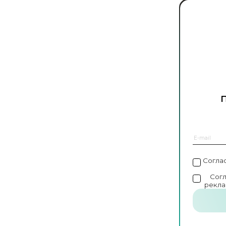
Согла
Сог
рекла