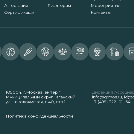
Аттестация
Риэлторам
Мероприятия
Сертификация
Контакты
109004, г.Москва, вн.тер.г.
Дирекция Ассоциа
Муниципальный округ Таганский,
info@grmos.ru
,
id@g
ул.Николоямская, д.40, стр.1
+7 (499) 322−01−64
Политика конфиденциальности