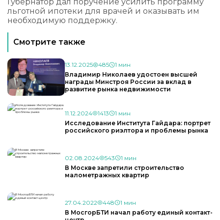
Губернатор дал поручение усилить программу
льготной ипотеки для врачей и оказывать им
необходимую поддержку.
Смотрите также
13.12.2025
485
1 мин
Владимир Николаев удостоен высшей
награды Минстроя России за вклад в
развитие рынка недвижимости
11.12.2024
1413
1 мин
Исследование Института Гайдара: портрет
российского риэлтора и проблемы рынка
02.08.2024
543
1 мин
В Москве запретили строительство
малометражных квартир
27.04.2022
448
1 мин
В МосгорБТИ начал работу единый контакт-
центр