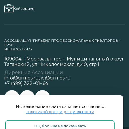
Кейсориум
АССОЦИАЦИЯ "ГИЛЬДИЯ ПРОФЕССИОНАЛЬНЫХ РИЭЛТОРОВ -
ГРМ"
ИНН 9709133173
109004, г.Москва, вн.тер.г. Муниципальный округ
Таганский, ул.Николоямская, д.40, стр.1
Дирекция Ассоциации
info@grmos.ru
,
id@grmos.ru
+7 (499) 322−01−64
Использование сайта означает согласие с
Политика конфиденциальности
политикой конфиденциальности
ОК, больше не показывать