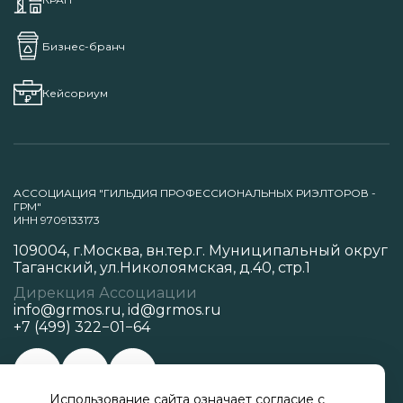
Бизнес-бранч
Кейсориум
АССОЦИАЦИЯ "ГИЛЬДИЯ ПРОФЕССИОНАЛЬНЫХ РИЭЛТОРОВ -
ГРМ"
ИНН 9709133173
109004, г.Москва, вн.тер.г. Муниципальный округ
Таганский, ул.Николоямская, д.40, стр.1
Дирекция Ассоциации
info@grmos.ru
,
id@grmos.ru
+7 (499) 322−01−64
Использование сайта означает согласие с