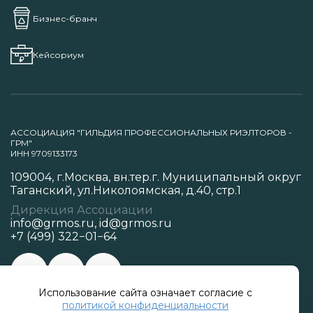
Бизнес-бранч
Кейсориум
АССОЦИАЦИЯ "ГИЛЬДИЯ ПРОФЕССИОНАЛЬНЫХ РИЭЛТОРОВ -
ГРМ"
ИНН 9709133173
109004, г.Москва, вн.тер.г. Муниципальный округ
Таганский, ул.Николоямская, д.40, стр.1
Дирекция Ассоциации
info@grmos.ru
,
id@grmos.ru
+7 (499) 322−01−64
Использование сайта означает согласие с
Политика конфиденциальности
политикой конфиденциальности