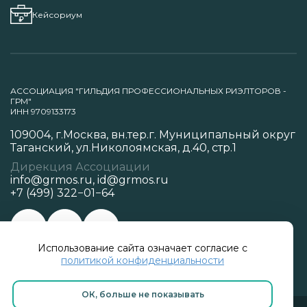
Кейсориум
АССОЦИАЦИЯ "ГИЛЬДИЯ ПРОФЕССИОНАЛЬНЫХ РИЭЛТОРОВ -
ГРМ"
ИНН 9709133173
109004, г.Москва, вн.тер.г. Муниципальный округ
Таганский, ул.Николоямская, д.40, стр.1
Дирекция Ассоциации
info@grmos.ru
,
id@grmos.ru
+7 (499) 322−01−64
Использование сайта означает согласие с
Политика конфиденциальности
политикой конфиденциальности
ОК, больше не показывать