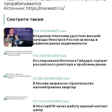
прорабатываются.
Источник:
https://rosreestr.ru/
Смотрите также
13.12.2025
485
1 мин
Владимир Николаев удостоен высшей
награды Минстроя России за вклад в
развитие рынка недвижимости
11.12.2024
1413
1 мин
Исследование Института Гайдара: портрет
российского риэлтора и проблемы рынка
02.08.2024
543
1 мин
В Москве запретили строительство
малометражных квартир
27.04.2022
448
1 мин
В МосгорБТИ начал работу единый контакт-
центр