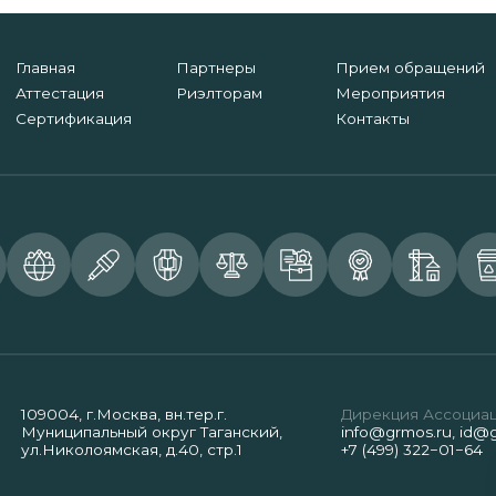
Главная
Партнеры
Прием обращений
Аттестация
Риэлторам
Мероприятия
Сертификация
Контакты
109004, г.Москва, вн.тер.г.
Дирекция Ассоциа
Муниципальный округ Таганский,
info@grmos.ru
,
id@g
ул.Николоямская, д.40, стр.1
+7 (499) 322−01−64