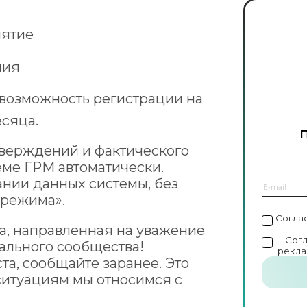
иятие
ния
 возможность регистрации на
сяца.
тверждений и фактического
еме ГРМ автоматически.
нии данных системы, без
 режима».
Согла
ра, направленная на уважение
Сог
ального сообщества!
рекла
а, сообщайте заранее. Это
 ситуациям мы относимся с