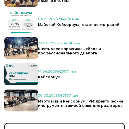
обмена опытом
04.05.2026
144
1 мин
Майский Кейсориум - старт регистраций
29.04.2026
204
1 мин
Шесть часов практики, кейсов и
профессионального диалога
14.04.2026
251
1 мин
Кейсориум
30.03.2026
373
1 мин
Мартовский Кейсориум ГРМ: практические
инструменты и живой опыт для риэлторов