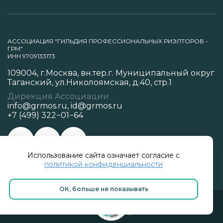
АССОЦИАЦИЯ "ГИЛЬДИЯ ПРОФЕССИОНАЛЬНЫХ РИЭЛТОРОВ -
ГРМ"
ИНН 9709133173
109004, г.Москва, вн.тер.г. Муниципальный округ
Таганский, ул.Николоямская, д.40, стр.1
Дирекция Ассоциации
info@grmos.ru
,
id@grmos.ru
+7 (499) 322−01−64
Использование сайта означает согласие с
Политика конфиденциальности
политикой конфиденциальности
ОК, больше не показывать
Разработано в