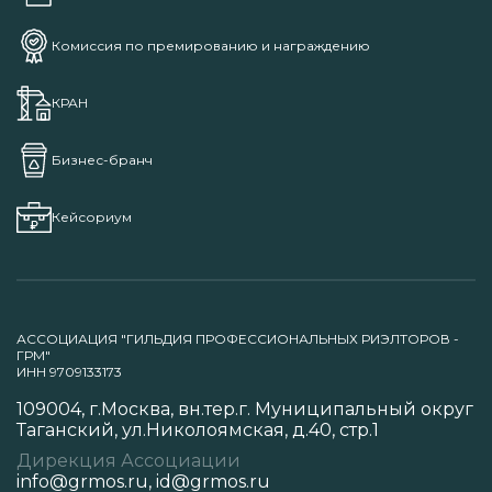
Комиссия по премированию и награждению
КРАН
Бизнес-бранч
Кейсориум
АССОЦИАЦИЯ "ГИЛЬДИЯ ПРОФЕССИОНАЛЬНЫХ РИЭЛТОРОВ -
ГРМ"
ИНН 9709133173
109004, г.Москва, вн.тер.г. Муниципальный округ
Таганский, ул.Николоямская, д.40, стр.1
Дирекция Ассоциации
info@grmos.ru
,
id@grmos.ru