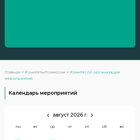
Главная
⭢
Комитеты/Комиссии
⭢
Комитет по организации
мероприятий
Календарь мероприятий
август 2026 г.
пн
вт
ср
чт
пт
сб
вс