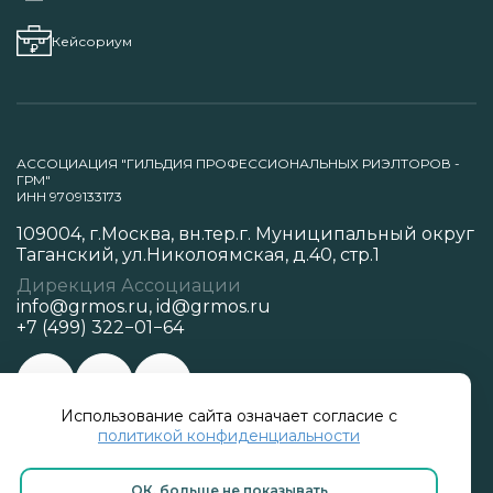
Кейсориум
АССОЦИАЦИЯ "ГИЛЬДИЯ ПРОФЕССИОНАЛЬНЫХ РИЭЛТОРОВ -
ГРМ"
ИНН 9709133173
109004, г.Москва, вн.тер.г. Муниципальный округ
Таганский, ул.Николоямская, д.40, стр.1
Дирекция Ассоциации
info@grmos.ru
,
id@grmos.ru
+7 (499) 322−01−64
Использование сайта означает согласие с
Политика конфиденциальности
политикой конфиденциальности
ОК, больше не показывать