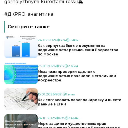
gornolyzhnymi-kurortami-rossii)🏔
#ДКPRO_аналитика
Смотрите также
24.02.2026
374
1 мин
Как вернуть забытые документы на
недвижимость: разъяснения Росреестра
по Москве
23.01.2026
597
2 мин
Механизм проверки сделок с
недвижимостью пояснили в столичном
Росреестре
15.01.2026
521
1 мин
Как согласовать перепланировку и внести
данные в ЕГРН
24.10.2025
685
3 мин
Меры защиты имущественных прав
пожилых людей назвали в Росреестре по