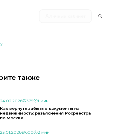
Личный кабинет
ду
рите также
24.02.2026
379
1 мин
Как вернуть забытые документы на
недвижимость: разъяснения Росреестра
по Москве
23.01.2026
600
2 мин