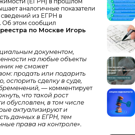
ижимости (ЕГРН) в прошлом
евышает аналогичные показатели
 сведений из ЕГРН в
. Об этом сообщил
реестра по Москве Игорь
ициальным документом,
енности на любые объекты
нник не сможет
ом: продать или подарить
, оспорить сделку в суде,
обременений,
— комментирует
кнуть, что такой рост
и обусловлен, в том числе
рые актуализируют и
ть данных в ЕГРН, тем
ные права на контроле»
.