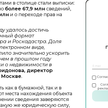
ами в столице стали выписки:
но
более 67,9 млн
сведений,
 млн
и о переходе прав на
.
ду удалось достичь
онный формат
ра и Роскадастра. Доля
электронном виде,
олило значительно ускорить
днем в прошлом году
ки о недвижимости в
ридонова, директор
 Москве
.
Согла
Сог
 как в бумажной, так и в
рекла
от места нахождения объекта
чении сведения заверяются
такую же юридическую силу,