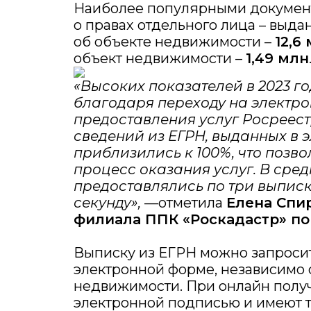
Наиболее популярными документ
о правах отдельного лица – выда
об объекте недвижимости –
12,6
объект недвижимости –
1,49 млн
«Высоких показателей в 2023 го
благодаря переходу на электр
предоставления услуг Росреест
сведений из ЕГРН, выданных в 
приблизились к 100%, что позв
процесс оказания услуг. В сре
предоставлялись по три выпис
секунду»,
—отметила
Елена Спи
филиала ППК «Роскадастр» по
Выписку из ЕГРН можно запросить
электронной форме, независимо 
недвижимости. При онлайн полу
электронной подписью и имеют 