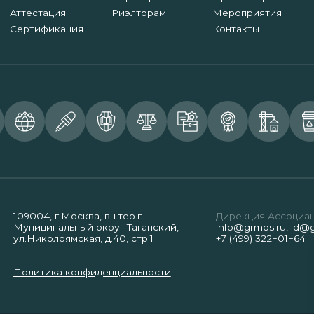
Аттестация
Риэлторам
Мероприятия
Сертификация
Контакты
109004, г.Москва, вн.тер.г.
Дирекция Ассоциа
Муниципальный округ Таганский,
info@grmos.ru
,
id@g
ул.Николоямская, д.40, стр.1
+7 (499) 322−01−64
Политика конфиденциальности