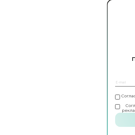
Согла
Сог
рекла