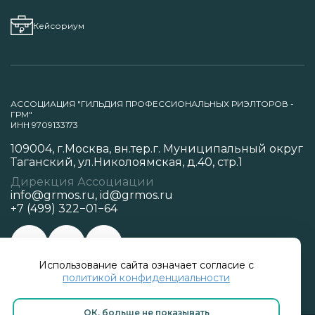
Кейсориум
АССОЦИАЦИЯ "ГИЛЬДИЯ ПРОФЕССИОНАЛЬНЫХ РИЭЛТОРОВ -
ГРМ"
ИНН 9709133173
109004, г.Москва, вн.тер.г. Муниципальный округ
Таганский, ул.Николоямская, д.40, стр.1
Дирекция Ассоциации
info@grmos.ru
,
id@grmos.ru
+7 (499) 322−01−64
Использование сайта означает согласие с
Политика конфиденциальности
политикой конфиденциальности
ОК, больше не показывать