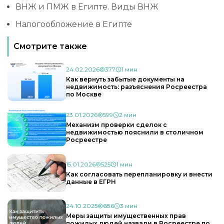
ВНЖ и ПМЖ в Египте. Виды ВНЖ
Налогообложение в Египте
Смотрите также
24.02.2026
377
1 мин
Как вернуть забытые документы на
недвижимость: разъяснения Росреестра
по Москве
23.01.2026
599
2 мин
Механизм проверки сделок с
недвижимостью пояснили в столичном
Росреестре
15.01.2026
525
1 мин
Как согласовать перепланировку и внести
данные в ЕГРН
24.10.2025
686
3 мин
Меры защиты имущественных прав
пожилых людей назвали в Росреестре по